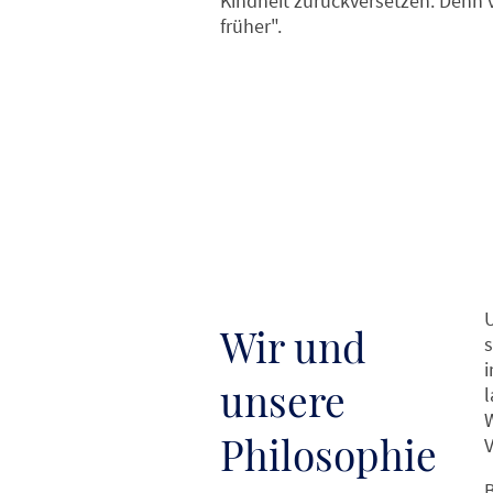
Kindheit zurückversetzen. Denn 
früher".
Wir und
s
unsere
l
Philosophie
B