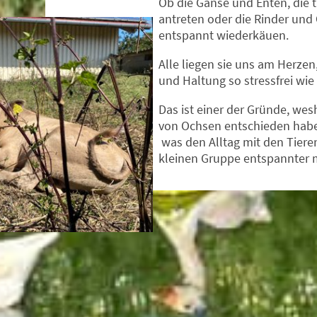
Ob die Gänse und Enten, die 
antreten oder die Rinder und
entspannt wiederkäuen.
Alle liegen sie uns am Herze
und Haltung so stressfrei wie
Das ist einer der Gründe, wes
von Ochsen entschieden haben.
was den Alltag mit den Tieren
kleinen Gruppe entspannter 