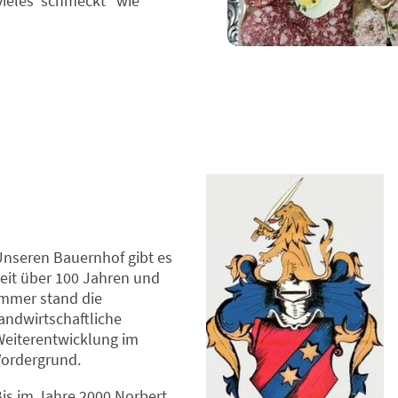
vieles schmeckt "wie
Unseren Bauernhof gibt es
eit über 100 Jahren und
immer stand die
andwirtschaftliche
Weiterentwicklung im
Vordergrund.
is im Jahre 2000 Norbert