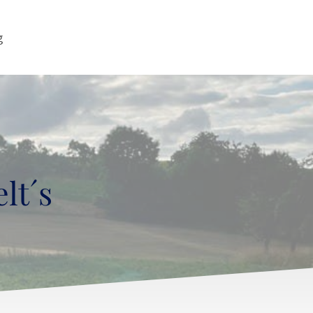
g
lt´s