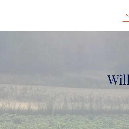
S
Wil